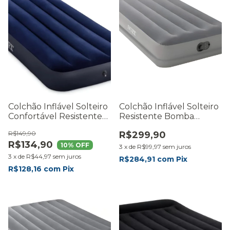
Colchão Inflável Solteiro
Colchão Inflável Solteiro
Confortável Resistente
Resistente Bomba
Até 136kg
Embutida 136kg
R$149,90
R$299,90
R$134,90
10
% OFF
3
x
de
R$99,97
sem juros
3
x
de
R$44,97
sem juros
R$284,91
com
Pix
R$128,16
com
Pix