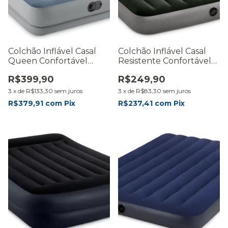
Colchão Inflável Casal
Colchão Inflável Casal
Queen Confortável
Resistente Confortável
Bomba Embutida
Até 272kg
R$399,90
R$249,90
3
x
de
R$133,30
sem juros
3
x
de
R$83,30
sem juros
R$379,91
com
Pix
R$237,41
com
Pix