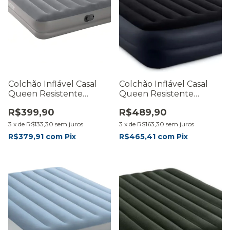
Colchão Inflável Casal
Colchão Inflável Casal
Queen Resistente
Queen Resistente
Bomba Ar Embutida
Bomba Embutida 220v
R$399,90
R$489,90
3
x
de
R$133,30
sem juros
3
x
de
R$163,30
sem juros
R$379,91
com
Pix
R$465,41
com
Pix