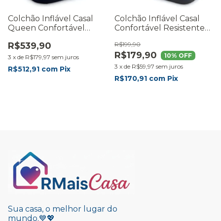
Colchão Inflável Casal
Colchão Inflável Casal
Queen Confortável
Confortável Resistente
Bombinha Ar 127v
272kg
R$539,90
R$199,90
R$179,90
10
% OFF
3
x
de
R$179,97
sem juros
3
x
de
R$59,97
sem juros
R$512,91
com
Pix
R$170,91
com
Pix
Sua casa, o melhor lugar do
mundo.💙💖