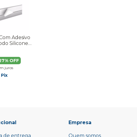
 Com Adesivo
do Silicone
27
% OFF
em juros
Pix
ucional
Empresa
ca de entrega
Quem somos