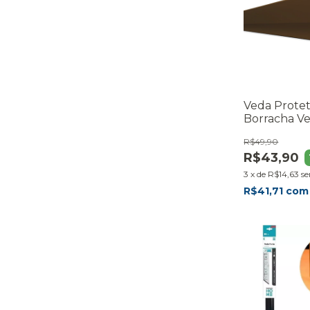
Veda Prote
Borracha V
80cm Marr
R$49,90
R$43,90
3
x
de
R$14,63
se
R$41,71
com