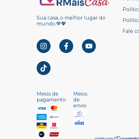
Políti
Sua casa, o melhor lugar do
Políti
mundo.💙💖
Fale c
Meios de
Meios
pagamento
de
envio