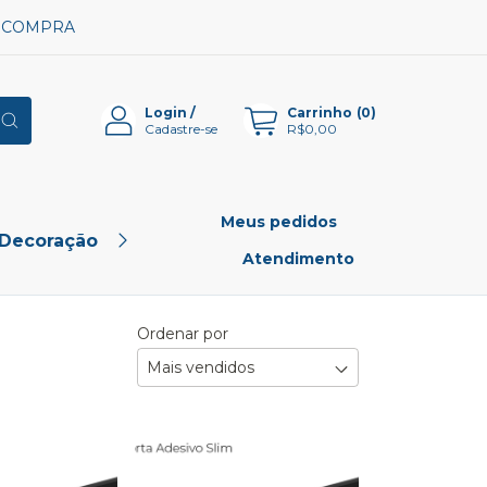
A COMPRA
Login
/
Carrinho
(
0
)
Cadastre-se
R$0,00
Meus pedidos
 Decoração
Pet Shop
Outlet
Atendimento
Ordenar por