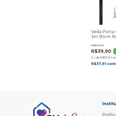
Veda Porta
3m 90cm Ro
Preto
R$54,90
R$39,90
3
x
de
R$13,30
s
R$37,91
com
Instit
Políti