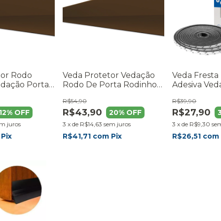
tor Rodo
Veda Protetor Vedação
Veda Fresta 
edação Porta
Rodo De Porta Rodinho
Adesiva Ved
om Marrom
100cm Marrom
Janelas Vidr
R$54,90
R$39,90
R$43,90
R$27,90
12
% OFF
20
% OFF
m juros
3
x
de
R$14,63
sem juros
3
x
de
R$9,30
sem
Pix
R$41,71
com
Pix
R$26,51
com