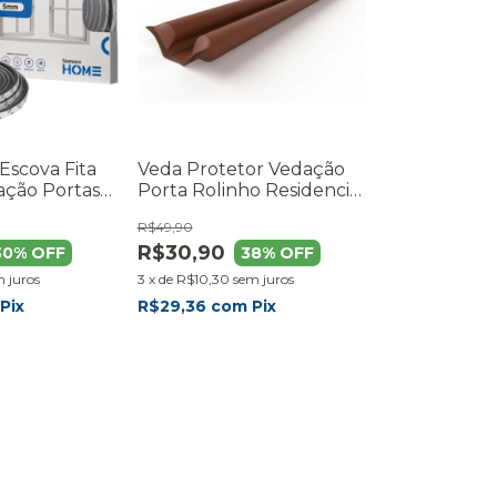
Escova Fita
Veda Protetor Vedação
ação Portas
Porta Rolinho Residencial
o Cinza
100cm Marrom
R$49,90
R$30,90
30
% OFF
38
% OFF
 juros
3
x
de
R$10,30
sem juros
Pix
R$29,36
com
Pix