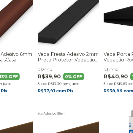
a Adesivo 6mm
Veda Fresta Adesivo 2mm
Veda Porta 
isCasa
Preto Protetor Vedação
Vedação Ro
Porta Janela
De Porta 9
R$39,90
R$49,90
Preto
R$39,90
R$40,90
13
% OFF
0
% OFF
m juros
3
x
de
R$13,30
sem juros
3
x
de
R$13,63
se
Pix
R$37,91
com
Pix
R$38,86
co