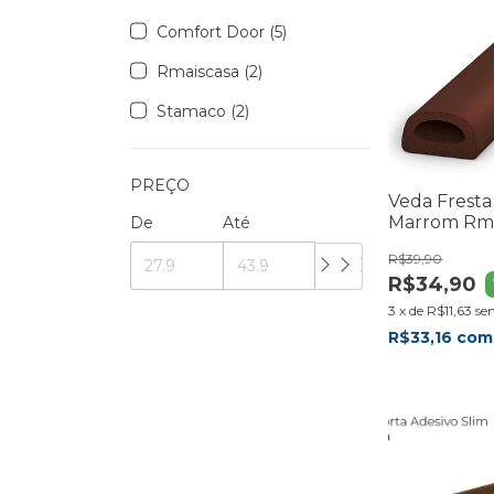
Comfort Door (5)
Rmaiscasa (2)
Stamaco (2)
PREÇO
Veda Frest
Marrom Rma
De
Até
R$39,90
R$34,90
3
x
de
R$11,63
se
R$33,16
com