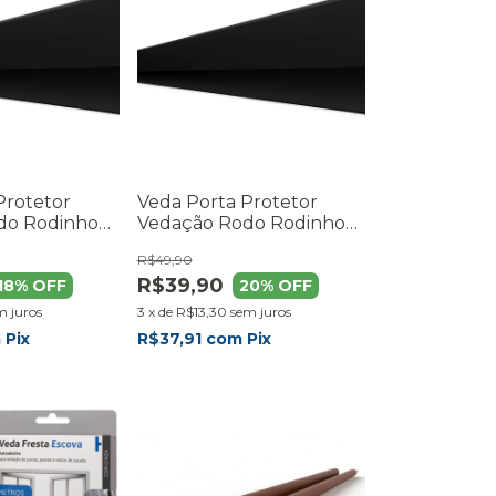
Protetor
Veda Porta Protetor
do Rodinho
Vedação Rodo Rodinho
0cm Preto
De Porta 80cm Preto
R$49,90
Preto
R$39,90
18
% OFF
20
% OFF
m juros
3
x
de
R$13,30
sem juros
m
Pix
R$37,91
com
Pix