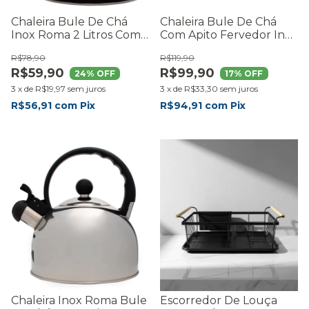
Chaleira Bule De Chá
Chaleira Bule De Chá
Inox Roma 2 Litros Com
Com Apito Fervedor Inox
Apito Fervedor Cozinha
Roma 2 Litros Moderna
R$78,90
R$119,90
Moderna Premium -
Premium - RMaisCasa
R$59,90
R$99,90
RMaisCasa
24
% OFF
17
% OFF
3
x
de
R$19,97
sem juros
3
x
de
R$33,30
sem juros
R$56,91
com
Pix
R$94,91
com
Pix
Chaleira Inox Roma Bule
Escorredor De Louça