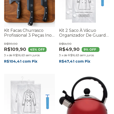
Kit Facas Churrasco
Kit 2 Saco À Vácuo
Profissional 3 Peças Inox
Organizador De Guarda
Premium Preto -
Roupa 70x100cm Com
R$199,90
R$54,90
RmaisCasa
Cabide
R$109,90
R$49,90
45
% OFF
9
% OFF
3
x
de
R$36,63
sem juros
3
x
de
R$16,63
sem juros
R$104,41
com
Pix
R$47,41
com
Pix