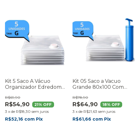
Kit 5 Saco A Vácuo
Kit 05 Saco a Vacuo
Organizador Edredom
Grande 80x100 Com
Cobertor Mala Grande
Bomba
R$69,90
R$78,90
R$54,90
R$64,90
21
% OFF
18
% OFF
3
x
de
R$18,30
sem juros
3
x
de
R$21,63
sem juros
R$52,16
com
Pix
R$61,66
com
Pix