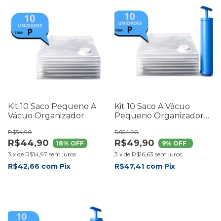
Kit 10 Saco Pequeno A
Kit 10 Saco A Vácuo
Vácuo Organizador
Pequeno Organizador
Roupas Mala Viagem
Roupas Mala Viagem
R$54,90
R$54,90
R$44,90
R$49,90
18
% OFF
9
% OFF
3
x
de
R$14,97
sem juros
3
x
de
R$16,63
sem juros
R$42,66
com
Pix
R$47,41
com
Pix