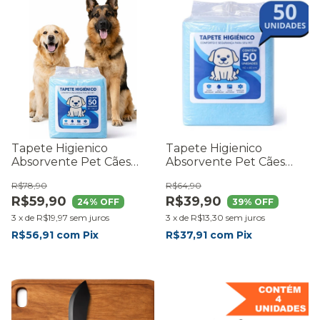
Tapete Higienico
Tapete Higienico
Absorvente Pet Cães
Absorvente Pet Cães
Cachorro 60x80 50 Unid
Filhote 60x40 50 Unid
R$78,90
R$64,90
R$59,90
R$39,90
24
% OFF
39
% OFF
3
x
de
R$19,97
sem juros
3
x
de
R$13,30
sem juros
R$56,91
com
Pix
R$37,91
com
Pix