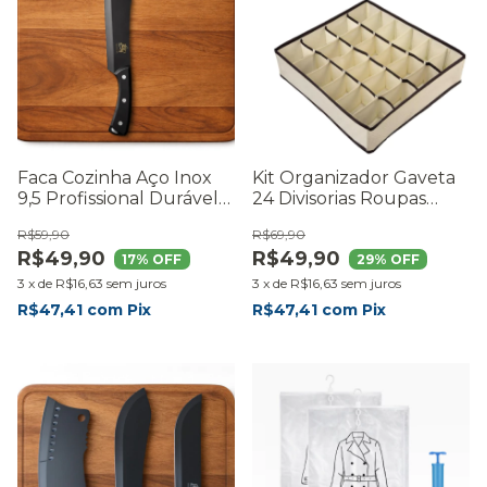
Faca Cozinha Aço Inox
Kit Organizador Gaveta
9,5 Profissional Durável
24 Divisorias Roupas
Resistente
Intimas Quarto Bege 4
R$59,90
R$69,90
Unidades
R$49,90
R$49,90
17
% OFF
29
% OFF
3
x
de
R$16,63
sem juros
3
x
de
R$16,63
sem juros
R$47,41
com
Pix
R$47,41
com
Pix