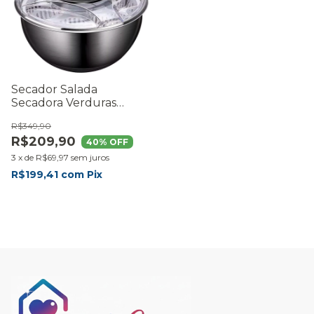
Secador Salada
Secadora Verduras
Legumes Lava Seca
R$349,90
Alface Inox
R$209,90
40
% OFF
3
x
de
R$69,97
sem juros
R$199,41
com
Pix