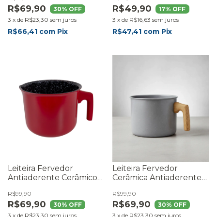
Preto Resistente -
R$69,90
R$49,90
RMaisCasa
30
% OFF
17
% OFF
3
x
de
R$23,30
sem juros
3
x
de
R$16,63
sem juros
R$66,41
com
Pix
R$47,41
com
Pix
Leiteira Fervedor
Leiteira Fervedor
Antiaderente Cerâmico
Cerâmica Antiaderente
1,8l Red Indução
Indução 1,8l Cinza
R$99,90
R$99,90
R$69,90
R$69,90
30
% OFF
30
% OFF
3
x
de
R$23,30
sem juros
3
x
de
R$23,30
sem juros