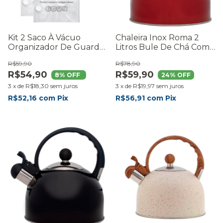
Kit 2 Saco À Vácuo
Chaleira Inox Roma 2
Organizador De Guarda
Litros Bule De Chá Com
Roupa 70x130cm Com
Apito Fervedor Cozinha
R$59,90
R$78,90
Cabide
Premium - RMaisCasa
R$54,90
R$59,90
8
% OFF
24
% OFF
3
x
de
R$18,30
sem juros
3
x
de
R$19,97
sem juros
R$52,16
com
Pix
R$56,91
com
Pix