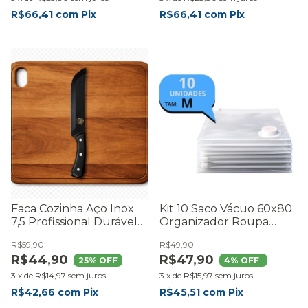
R$66,41
com
Pix
R$66,41
com
Pix
Faca Cozinha Aço Inox
Kit 10 Saco Vácuo 60x80
7,5 Profissional Durável
Organizador Roupa
Resistente
Casaco Mala Viagem
R$59,90
R$49,90
R$44,90
R$47,90
25
% OFF
4
% OFF
3
x
de
R$14,97
sem juros
3
x
de
R$15,97
sem juros
R$42,66
com
Pix
R$45,51
com
Pix