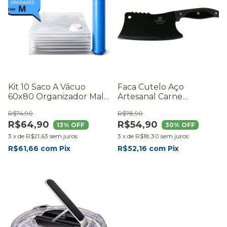
Kit 10 Saco A Vácuo
Faca Cutelo Aço
60x80 Organizador Mala
Artesanal Carne
Roupas Viagem
Churrasco Osso Cozinha
R$74,90
R$78,90
Edredom Cobertor
Preto
R$64,90
R$54,90
Casaco Com Bomba
13
% OFF
30
% OFF
3
x
de
R$21,63
sem juros
3
x
de
R$18,30
sem juros
R$61,66
com
Pix
R$52,16
com
Pix