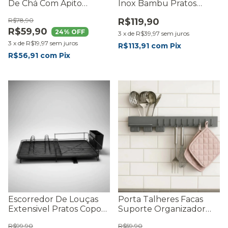
De Chá Com Apito
Inox Bambu Pratos
Fervedor 2 Litros
Talheres Grande Com
R$78,90
R$119,90
Cozinha Moderna -
Bandeja Premium Preto
R$59,90
RMaisCasa
- RMaisCasa
24
% OFF
3
x
de
R$39,97
sem juros
3
x
de
R$19,97
sem juros
R$113,91
com
Pix
R$56,91
com
Pix
Escorredor De Louças
Porta Talheres Facas
Extensivel Pratos Copos
Suporte Organizador
Talheres Inox Premium
Condimentos Cozinha
R$99,90
R$59,90