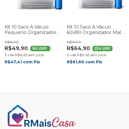
Kit 10 Saco A Vácuo
Kit 10 Saco A Vácuo
Pequeno Organizador
60x80 Organizador Mala
Roupas Mala Viagem
Roupas Viagem
R$54,90
R$74,90
Edredom Cobertor
R$49,90
R$64,90
Casaco Com Bomba
9
% OFF
13
% OFF
3
x
de
R$16,63
sem juros
3
x
de
R$21,63
sem juros
R$47,41
com
Pix
R$61,66
com
Pix