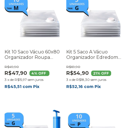
Kit 10 Saco Vácuo 60x80
Kit 5 Saco A Vácuo
Organizador Roupa
Organizador Edredom
Casaco Mala Viagem
Cobertor Mala Grande
R$49,90
R$69,90
R$47,90
R$54,90
4
% OFF
21
% OFF
3
x
de
R$15,97
sem juros
3
x
de
R$18,30
sem juros
R$45,51
com
Pix
R$52,16
com
Pix