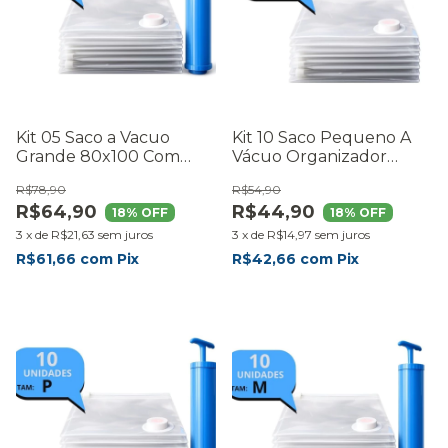
Kit 05 Saco a Vacuo
Kit 10 Saco Pequeno A
Grande 80x100 Com
Vácuo Organizador
Bomba
Roupas Mala Viagem
R$78,90
R$54,90
R$64,90
R$44,90
18
% OFF
18
% OFF
3
x
de
R$21,63
sem juros
3
x
de
R$14,97
sem juros
R$61,66
com
Pix
R$42,66
com
Pix