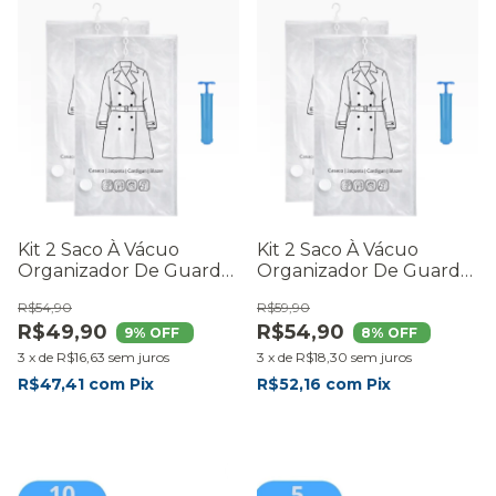
Kit 2 Saco À Vácuo
Kit 2 Saco À Vácuo
Organizador De Guarda
Organizador De Guarda
Roupa 70x100cm Com
Roupa 70x130cm Com
R$54,90
R$59,90
Cabide
Cabide
R$49,90
R$54,90
9
% OFF
8
% OFF
3
x
de
R$16,63
sem juros
3
x
de
R$18,30
sem juros
R$47,41
com
Pix
R$52,16
com
Pix