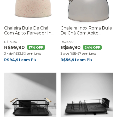
Chaleira Bule De Chá
Chaleira Inox Roma Bule
Com Apito Fervedor Inox
De Chá Com Apito
Roma 2 Litros Moderna
Fervedor 2 Litros
R$119,90
R$78,90
Premium - RMaisCasa
Cozinha Moderna -
R$99,90
R$59,90
RMaisCasa
17
% OFF
24
% OFF
3
x
de
R$33,30
sem juros
3
x
de
R$19,97
sem juros
R$94,91
com
Pix
R$56,91
com
Pix