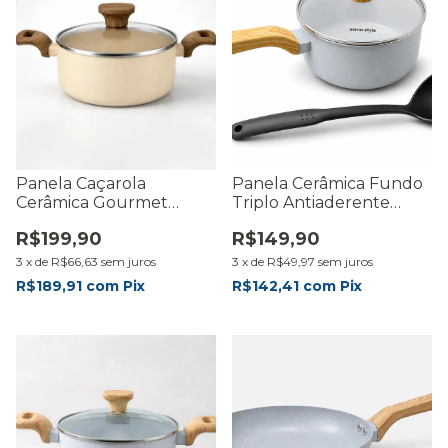
Panela Caçarola
Panela Cerâmica Fundo
Cerâmica Gourmet
Triplo Antiaderente
Indução 22cm Fundo
Indução 18cm Com
R$199,90
R$149,90
Triplo Antiaderente
Concha
3
x
de
R$66,63
sem juros
3
x
de
R$49,97
sem juros
R$189,91
com
Pix
R$142,41
com
Pix