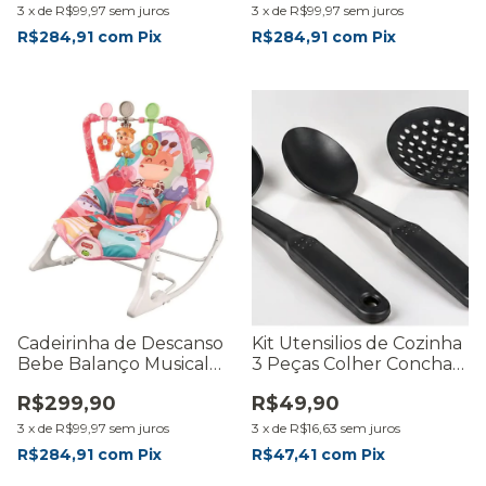
3
x
de
R$99,97
sem juros
3
x
de
R$99,97
sem juros
R$284,91
com
Pix
R$284,91
com
Pix
Cadeirinha de Descanso
Kit Utensilios de Cozinha
Bebe Balanço Musical
3 Peças Colher Concha
Vibrações Rosa
Escumadeira
R$299,90
R$49,90
3
x
de
R$99,97
sem juros
3
x
de
R$16,63
sem juros
R$284,91
com
Pix
R$47,41
com
Pix