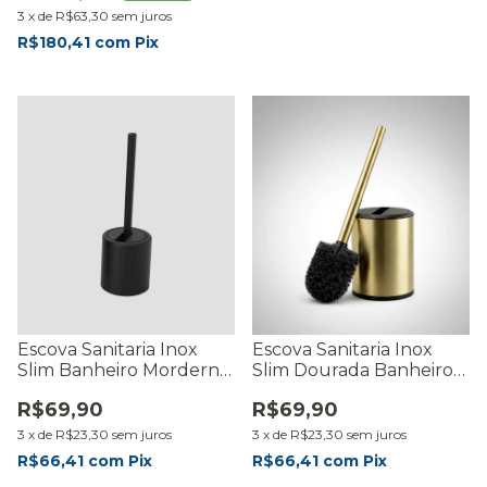
3
x
de
R$63,30
sem juros
R$180,41
com
Pix
Escova Sanitaria Inox
Escova Sanitaria Inox
Slim Banheiro Morderno
Slim Dourada Banheiro
Com Suporte -
Luxo Com Suporte -
R$69,90
R$69,90
RMaisCasa
RMaisCasa
3
x
de
R$23,30
sem juros
3
x
de
R$23,30
sem juros
R$66,41
com
Pix
R$66,41
com
Pix