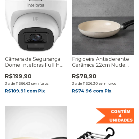
Câmera de Segurança
Frigideira Antiaderente
Dome Intelbras Full HD
Cerâmica 22cm Nude
Infra HDCVI VHL 1220 D
Fratelli Gourmet
R$199,90
R$78,90
G9
3
x
de
R$66,63
sem juros
3
x
de
R$26,30
sem juros
R$189,91
com
Pix
R$74,96
com
Pix