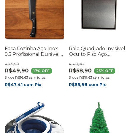
Faca Cozinha Aço Inox
Ralo Quadrado Invisível
9,5 Profissional Durável
Oculto Piso Aço
Resistente
Inoxidável 15x15
R$59,90
R$78,90
R$49,90
R$58,90
17
% OFF
25
% OFF
3
x
de
R$16,63
sem juros
3
x
de
R$19,63
sem juros
R$47,41
com
Pix
R$55,96
com
Pix