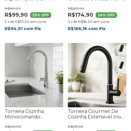
3000 HDTV
Bancada Dois Jatos
R$149,90
R$229,90
R$99,90
R$174,90
33
% OFF
24
% OFF
3
x
de
R$33,30
sem juros
3
x
de
R$58,30
sem juros
R$94,91
com
Pix
R$166,16
com
Pix
Torneira Cozinha
Torneira Gourmet De
Monocomando
Cozinha Extensível Inox
Gourmet Extensivel Inox
Luxo Preta
R$249,90
R$219,90
Quente e Fria