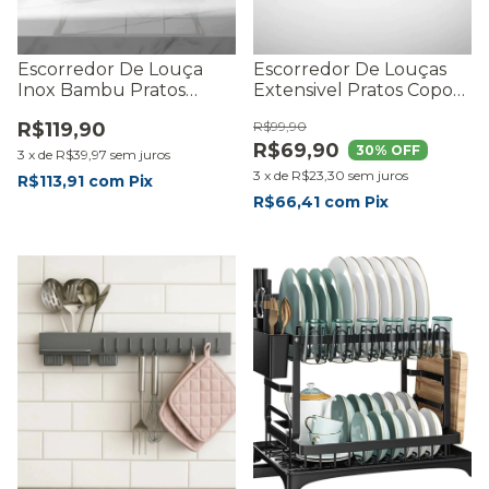
Escorredor De Louça
Escorredor De Louças
Inox Bambu Pratos
Extensivel Pratos Copos
Talheres Grande Com
Talheres Inox Premium
R$119,90
R$99,90
Bandeja Premium Preto
Preto Resistente -
R$69,90
- RMaisCasa
RMaisCasa
30
% OFF
3
x
de
R$39,97
sem juros
3
x
de
R$23,30
sem juros
R$113,91
com
Pix
R$66,41
com
Pix