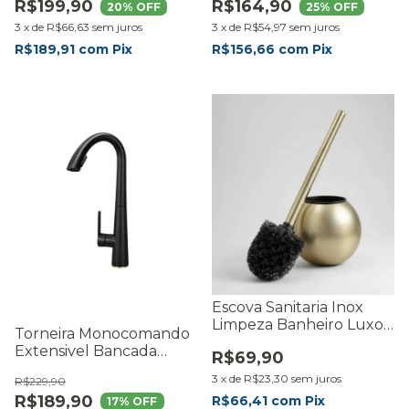
R$199,90
R$164,90
20
% OFF
25
% OFF
3
x
de
R$66,63
sem juros
3
x
de
R$54,97
sem juros
R$189,91
com
Pix
R$156,66
com
Pix
Escova Sanitaria Inox
Limpeza Banheiro Luxo
Torneira Monocomando
Com Suporte -
Extensivel Bancada
R$69,90
RMaisCasa
Cozinha Gourmet
3
x
de
R$23,30
sem juros
R$229,90
Quente e Fria
R$189,90
R$66,41
com
Pix
17
% OFF