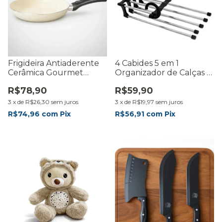
Frigideira Antiaderente
4 Cabides 5 em 1
Cerâmica Gourmet
Organizador de Calças e
20cm Fratelli Nude
Roupas - Rmaiscasa
R$78,90
R$59,90
3
x
de
R$26,30
sem juros
3
x
de
R$19,97
sem juros
R$74,96
com
Pix
R$56,91
com
Pix