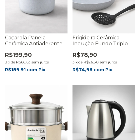
Caçarola Panela
Frigideira Cerâmica
Cerâmica Antiaderente
Indução Fundo Triplo
Indução 22cm Gourmet
Antiaderente 22cm
R$199,90
R$78,90
Com Tampa
3
x
de
R$66,63
sem juros
3
x
de
R$26,30
sem juros
R$189,91
com
Pix
R$74,96
com
Pix