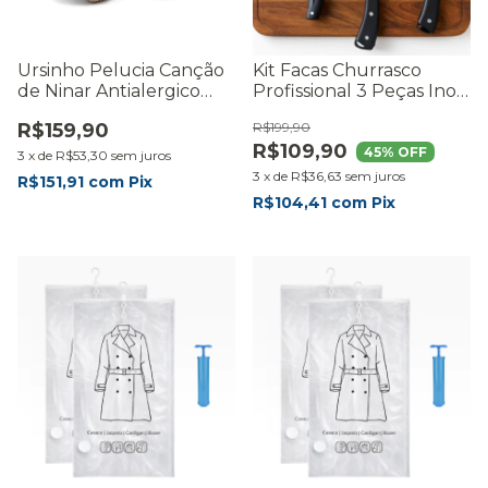
Ursinho Pelucia Canção
Kit Facas Churrasco
de Ninar Antialergico
Profissional 3 Peças Inox
Ruido Branco Bebê
Premium Preto -
R$159,90
R$199,90
Projetor Luz
RmaisCasa
R$109,90
45
% OFF
3
x
de
R$53,30
sem juros
3
x
de
R$36,63
sem juros
R$151,91
com
Pix
R$104,41
com
Pix