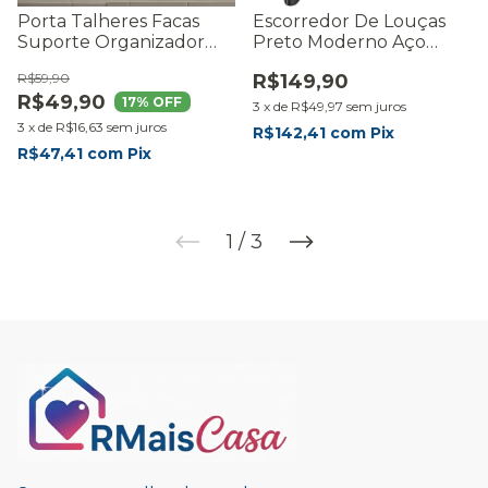
Porta Talheres Facas
Escorredor De Louças
Suporte Organizador
Preto Moderno Aço
Condimentos Cozinha
Carbono 2 Andares
R$59,90
R$149,90
R$49,90
17
% OFF
3
x
de
R$49,97
sem juros
3
x
de
R$16,63
sem juros
R$142,41
com
Pix
R$47,41
com
Pix
1
/
3