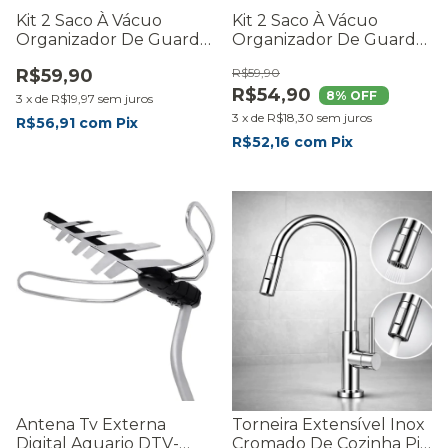
Kit 2 Saco À Vácuo
Kit 2 Saco À Vácuo
Organizador De Guarda
Organizador De Guarda
Roupa 70x100cm Com
Roupa 70x130cm Com
R$59,90
R$59,90
Cabide
Cabide
R$54,90
8
% OFF
3
x
de
R$19,97
sem juros
3
x
de
R$18,30
sem juros
R$56,91
com
Pix
R$52,16
com
Pix
Antena Tv Externa
Torneira Extensível Inox
Digital Aquario DTV-
Cromado De Cozinha Pia