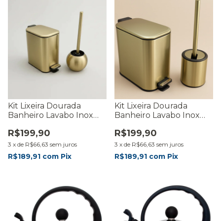
Kit Lixeira Dourada
Kit Lixeira Dourada
Banheiro Lavabo Inox
Banheiro Lavabo Inox
Escova Sanitaria
Escova Sanitaria
R$199,90
R$199,90
Moderna Premium
Premium Durável -
Durável - RMaisCasa
RMaisCasa
3
x
de
R$66,63
sem juros
3
x
de
R$66,63
sem juros
R$189,91
com
Pix
R$189,91
com
Pix