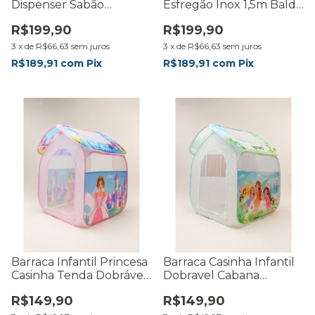
Dispenser Sabão
Esfregão Inox 1,5m Balde
Detergente
16L Com Refis Escovinha
R$199,90
R$199,90
Organizador Jogo de
Microfibra 5 em 1
Cozinha
3
x
de
R$66,63
sem juros
3
x
de
R$66,63
sem juros
R$189,91
com
Pix
R$189,91
com
Pix
Barraca Infantil Princesa
Barraca Casinha Infantil
Casinha Tenda Dobrável
Dobravel Cabana
Cabana Portátil
Barraquinha de Criança
R$149,90
R$149,90
Barraquinha Grande
Iglu Bebe