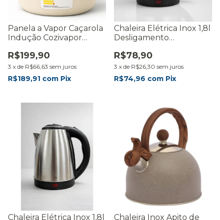
Panela a Vapor Caçarola
Chaleira Elétrica Inox 1,8l
Indução Cozivapor
Desligamento
Antiaderente Gourmet
Automático 1500W
R$199,90
R$78,90
Crema
Térmica
3
x
de
R$66,63
sem juros
3
x
de
R$26,30
sem juros
R$189,91
com
Pix
R$74,96
com
Pix
Chaleira Elétrica Inox 1,8l
Chaleira Inox Apito de