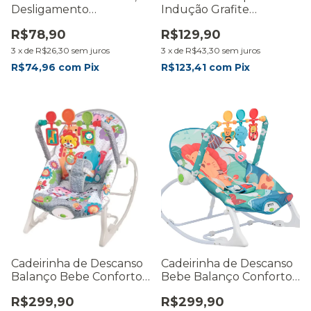
Desligamento
Indução Grafite
Automático Jarra
Gourmet Bule De Chá 2l
R$78,90
R$129,90
Térmica
3
x
de
R$26,30
sem juros
3
x
de
R$43,30
sem juros
R$74,96
com
Pix
R$123,41
com
Pix
Cadeirinha de Descanso
Cadeirinha de Descanso
Balanço Bebe Conforto
Bebe Balanço Conforto
Vibratoria Com Musica
Musical Mobile Vibratoria
R$299,90
R$299,90
Cinza