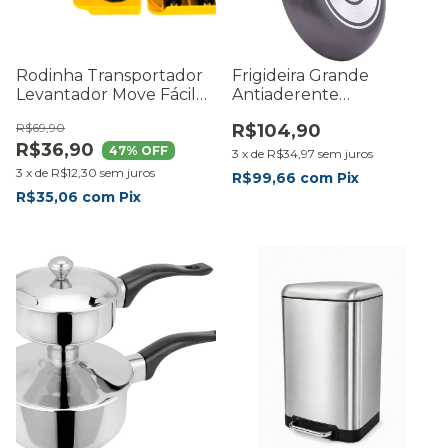
Rodinha Transportador
Frigideira Grande
Levantador Move Fácil
Antiaderente
Movedor Móveis
Revestimento Ceramica
R$69,90
R$104,90
26cm Grafite
R$36,90
47
% OFF
3
x
de
R$34,97
sem juros
3
x
de
R$12,30
sem juros
R$99,66
com
Pix
R$35,06
com
Pix