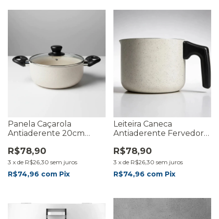
Panela Caçarola
Leiteira Caneca
Antiaderente 20cm
Antiaderente Fervedor
Cerâmica Fratelli Nude
Ceramica Fratelli Nude
R$78,90
R$78,90
3
x
de
R$26,30
sem juros
3
x
de
R$26,30
sem juros
R$74,96
com
Pix
R$74,96
com
Pix