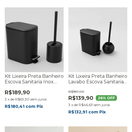
Kit Lixeira Preta Banheiro
Kit Lixeira Preta Banheiro
Escova Sanitaria Inox
Lavabo Escova Sanitaria
Black Moderna Lavabo
Inox Black Moderna
R$189,90
R$189,90
Premium Pedal -
Premium - RMaisCasa
R$139,90
RMaisCasa
26
% OFF
3
x
de
R$63,30
sem juros
3
x
de
R$46,63
sem juros
R$180,41
com
Pix
R$132,91
com
Pix