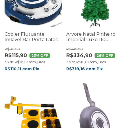
Cooler Flutuante
Arvore Natal Pinheiro
Inflavel Bar Porta Latas
Imperial Luxo 1100
Refrigerador
Galhos Cheia 210cm
R$149,90
R$449,90
Verde
R$115,90
R$334,90
23
% OFF
26
% OFF
3
x
de
R$38,63
sem juros
3
x
de
R$111,63
sem juros
R$110,11
com
Pix
R$318,16
com
Pix