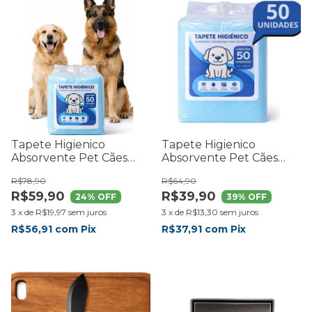
Tapete Higienico
Tapete Higienico
Absorvente Pet Cães
Absorvente Pet Cães
Cachorro 60x80 50 Unid
Filhote 60x40 50 Unid
R$78,90
R$64,90
R$59,90
R$39,90
24
% OFF
39
% OFF
3
x
de
R$19,97
sem juros
3
x
de
R$13,30
sem juros
R$56,91
com
Pix
R$37,91
com
Pix