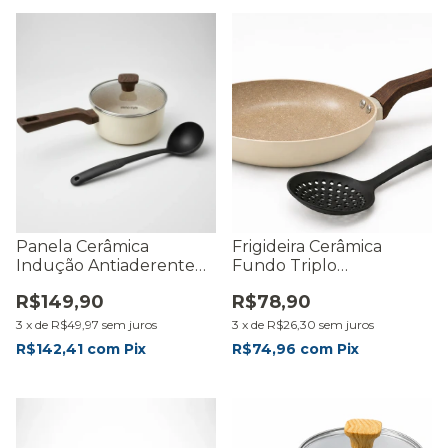
Panela Cerâmica
Frigideira Cerâmica
Indução Antiaderente
Fundo Triplo
Fundo Triplo 18cm Com
Antiaderente 22cm
R$149,90
R$78,90
Concha
Indução
3
x
de
R$49,97
sem juros
3
x
de
R$26,30
sem juros
R$142,41
com
Pix
R$74,96
com
Pix