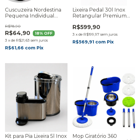
Cuscuzeira Nordestina
Lixeira Pedal 30l Inox
Pequena Individual
Retangular Premium
Forma Aço Inox Cinza
Fechamento Suave
R$78,90
R$599,90
Cesto Grande -
R$64,90
RMaisCasa
18
% OFF
3
x
de
R$199,97
sem juros
3
x
de
R$21,63
sem juros
R$569,91
com
Pix
R$61,66
com
Pix
Kit para Pia Lixeira 5l Inox
Mop Giratório 360