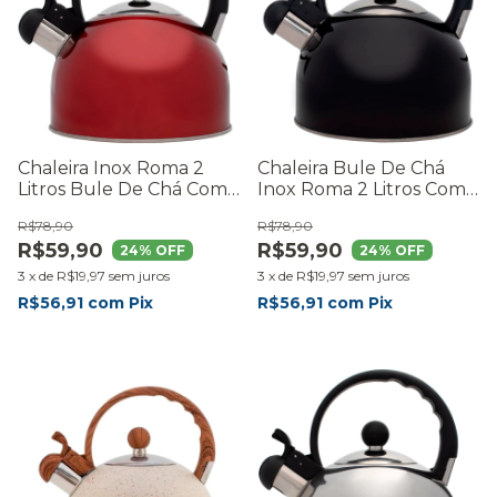
Chaleira Inox Roma 2
Chaleira Bule De Chá
Litros Bule De Chá Com
Inox Roma 2 Litros Com
Apito Fervedor Cozinha
Apito Fervedor Cozinha
R$78,90
R$78,90
Premium - RMaisCasa
Moderna Premium -
R$59,90
R$59,90
RMaisCasa
24
% OFF
24
% OFF
3
x
de
R$19,97
sem juros
3
x
de
R$19,97
sem juros
R$56,91
com
Pix
R$56,91
com
Pix