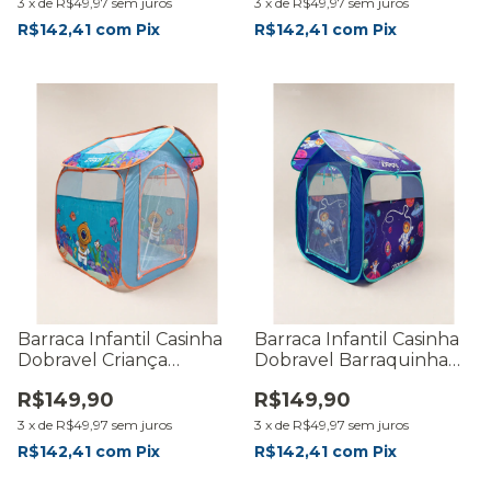
3
x
de
R$49,97
sem juros
3
x
de
R$49,97
sem juros
R$142,41
com
Pix
R$142,41
com
Pix
Barraca Infantil Casinha
Barraca Infantil Casinha
Dobravel Criança
Dobravel Barraquinha
Cabana Iglu
Criança Cabana
R$149,90
R$149,90
Barraquinha
3
x
de
R$49,97
sem juros
3
x
de
R$49,97
sem juros
R$142,41
com
Pix
R$142,41
com
Pix