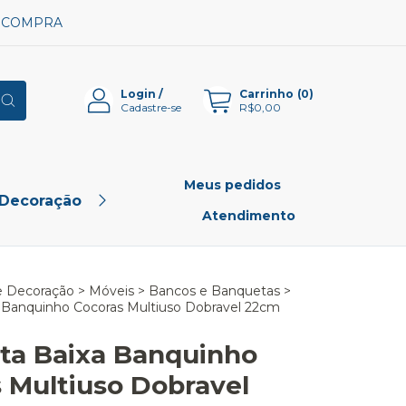
A COMPRA
Login
/
Carrinho
(
0
)
Cadastre-se
R$0,00
Meus pedidos
 Decoração
Pet Shop
Outlet
Atendimento
e Decoração
>
Móveis
>
Bancos e Banquetas
>
 Banquinho Cocoras Multiuso Dobravel 22cm
ta Baixa Banquinho
 Multiuso Dobravel