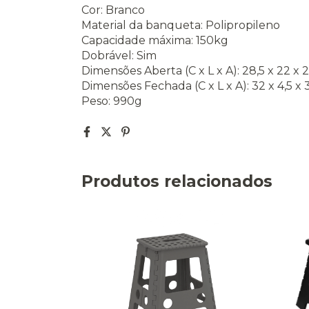
Cor: Branco
Material da banqueta: Polipropileno
Capacidade máxima: 150kg
Dobrável: Sim
Dimensões Aberta (C x L x A): 28,5 x 22 x 
Dimensões Fechada (C x L x A): 32 x 4,5 x
Peso: 990g
Produtos relacionados