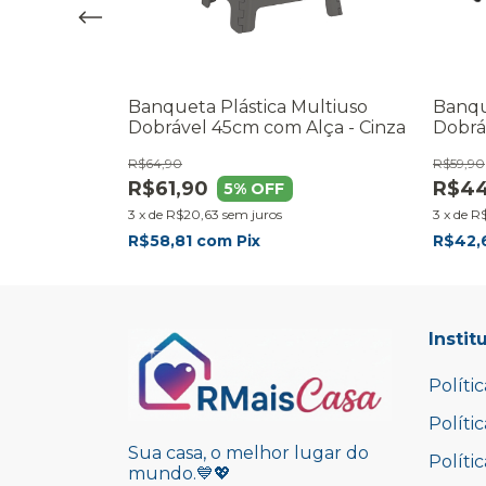
ultiuso
Banqueta Plástica Multiuso
Banqu
Alça - Preto
Dobrável 45cm com Alça - Cinza
Dobrá
R$64,90
R$59,90
R$61,90
R$44
5
% OFF
3
x
de
R$20,63
sem juros
3
x
de
R$
R$58,81
com
Pix
R$42,
Instit
Políti
Políti
Sua casa, o melhor lugar do
Políti
mundo.💙💖