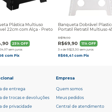
eta Plástica Multiuso
Banqueta Dobrável Plastic
vel 22cm com Alça - Preto
Portatil Retratil Multiuso 
Branco
R$78,90
,90
R$69,90
25
% OFF
11
% OFF
14,97
sem juros
3
x
de
R$23,30
sem juros
66
com
Pix
R$66,41
com
Pix
ucional
Empresa
ca de entrega
Quem somos
ca de trocas e devoluções
Meus pedidos
ca de privacidade
Central de atendimento