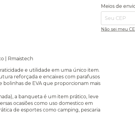
Entregas para o
Meios de envi
Não sei meu C
o | Rmaistech
aticidade e utilidade em uma único item.
rutura reforçada e encaixes com parafusos
 e bolinhas de EVA que proporcionam mais
hada), a banqueta é um item prático, leve
diversas ocasiões como uso domestico em
 prática de esportes como camping, pescaria