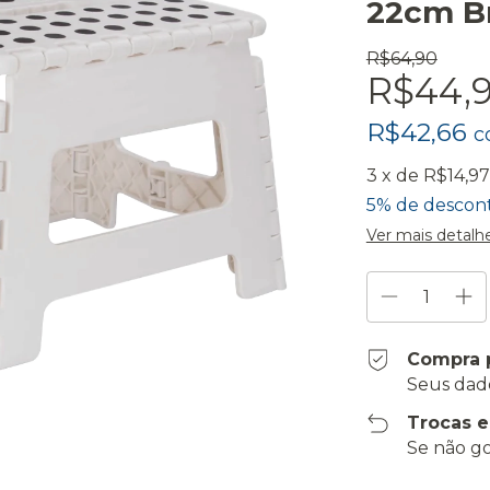
22cm B
R$64,90
R$44,
R$42,66
c
3
x de
R$14,97
5% de descon
Ver mais detalh
Compra 
Seus dad
Trocas 
Se não go