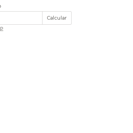
 CEP:
Alterar CEP
o
Calcular
EP