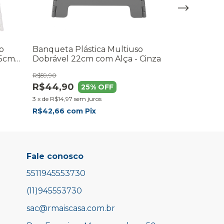
o
Banqueta Plástica Multiuso
Banqueta Plá
45cm
Dobrável 22cm com Alça - Cinza
Dobrável 45
R$59,90
R$78,90
R$44,90
R$69,90
25
% OFF
1
3
x
de
R$14,97
sem juros
3
x
de
R$23,30
se
R$42,66
com
Pix
R$66,41
com
Fale conosco
5511945553730
(11)945553730
sac@rmaiscasa.com.br