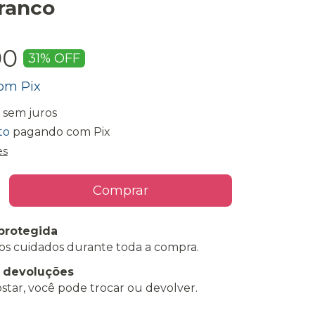
ranco
90
31
% OFF
om
Pix
sem juros
to
pagando com Pix
es
protegida
os cuidados durante toda a compra.
e devoluções
star, você pode trocar ou devolver.