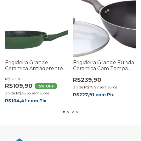
Frigideira Grande
Frigideira Grande Funda
Ceramica Antiaderente
Ceramica Com Tampa
Mimo Style 26cm Verde
28cm Mimo Style Grafite
R$129,90
R$239,90
R$109,90
15
% OFF
3
x
de
R$79,97
sem juros
3
x
de
R$36,63
sem juros
R$227,91
com
Pix
R$104,41
com
Pix