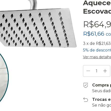
Aqueced
Escova
R$64,
R$61,66
c
3
x de
R$21,63
5% de descon
Ver mais detalh
Compra 
Seus dad
Trocas 
Se não go