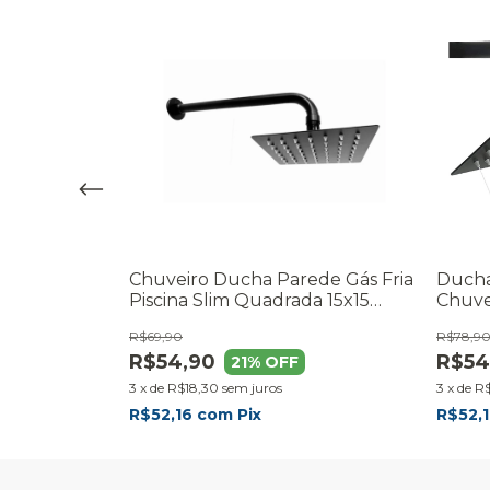
a Inox
Chuveiro Ducha Parede Gás Fria
Ducha
Banheiro
Piscina Slim Quadrada 15x15
Chuve
Preto Fosco
Inox 
R$69,90
R$78,9
R$54,90
R$54
21
% OFF
3
x
de
R$18,30
sem juros
3
x
de
R$
R$52,16
com
Pix
R$52,