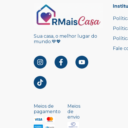
Instit
Políti
Políti
Sua casa, o melhor lugar do
Políti
mundo.💙💖
Fale c
Meios de
Meios
pagamento
de
envio