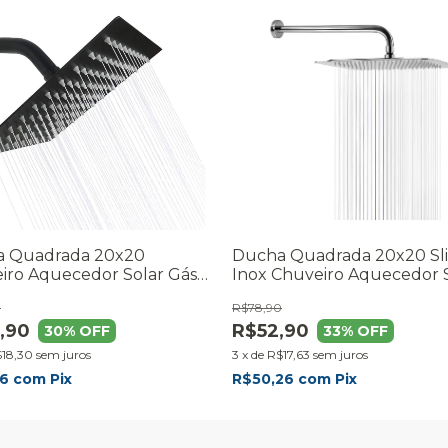
 Quadrada 20x20
Ducha Quadrada 20x20 Sl
iro Aquecedor Solar Gás
Inox Chuveiro Aquecedor 
Preto Fosco
Gás Cromado Cromado
0
R$78,90
,90
R$52,90
30
% OFF
33
% OFF
18,30
sem juros
3
x
de
R$17,63
sem juros
16
com
Pix
R$50,26
com
Pix