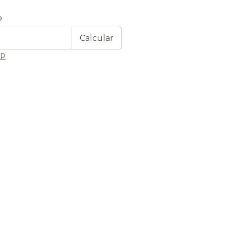
 CEP:
Alterar CEP
o
Calcular
EP