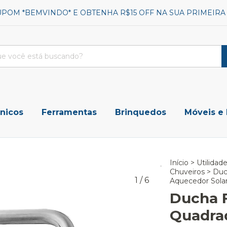
UPOM *BEMVINDO* E OBTENHA R$15 OFF NA SUA PRIMEIR
ônicos
Ferramentas
Brinquedos
Móveis e
Início
>
Utilidad
Chuveiros
>
Duc
1
/
6
Aquecedor Sola
Ducha F
Quadra