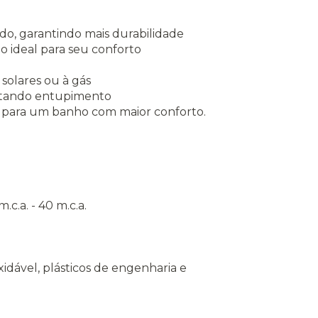
do, garantindo mais durabilidade
ão ideal para seu conforto
solares ou à gás
evitando entupimento
to para um banho com maior conforto.
c.a. - 40 m.c.a.
xidável, plásticos de engenharia e