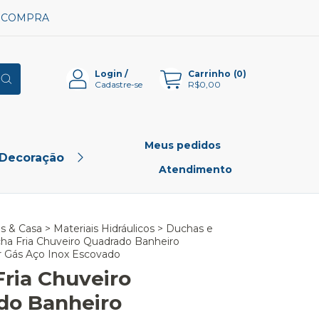
A COMPRA
Login
/
Carrinho
(
0
)
Cadastre-se
R$0,00
Meus pedidos
 Decoração
Pet Shop
Outlet
Atendimento
es & Casa
>
Materiais Hidráulicos
>
Duchas e
ha Fria Chuveiro Quadrado Banheiro
r Gás Aço Inox Escovado
ria Chuveiro
do Banheiro