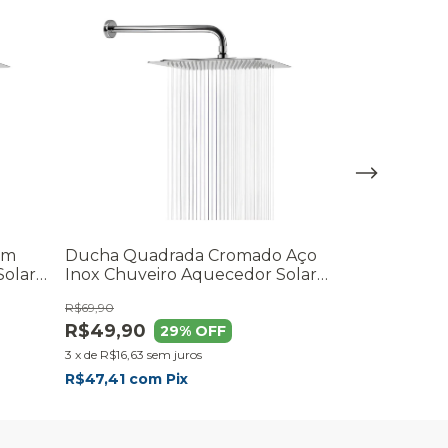
im
Ducha Quadrada Cromado Aço
Ducha Fria 
Solar
Inox Chuveiro Aquecedor Solar
Escovado Ch
Gás
Piscina Aço 
R$69,90
R$78,90
R$49,90
R$54,90
29
% OFF
3
x
de
R$16,63
sem juros
3
x
de
R$18,30
se
R$47,41
com
Pix
R$52,16
com