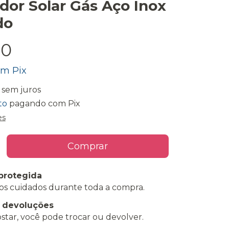
or Solar Gás Aço Inox
do
90
om
Pix
sem juros
to
pagando com Pix
es
protegida
os cuidados durante toda a compra.
e devoluções
star, você pode trocar ou devolver.