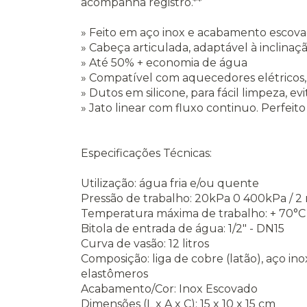
acompanha registro.**
» Feito em aço inox e acabamento escova
» Cabeça articulada, adaptável à inclinaç
» Até 50% + economia de água
» Compatível com aquecedores elétricos, 
» Dutos em silicone, para fácil limpeza, 
» Jato linear com fluxo continuo. Perfei
Especificações Técnicas:
Utilização: água fria e/ou quente
Pressão de trabalho: 20kPa 0 400kPa / 2 m.
Temperatura máxima de trabalho: + 70°C
Bitola de entrada de água: 1/2" - DN15
Curva de vasão: 12 litros
Composição: liga de cobre (latão), aço ino
elastômeros
Acabamento/Cor: Inox Escovado
Dimensões (L x A x C): 15 x 10 x 15 cm