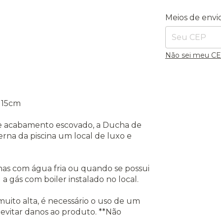
Entregas para o
Meios de envi
Não sei meu C
 15cm
 e acabamento escovado, a Ducha de
rna da piscina um local de luxo e
nas com água fria ou quando se possui
a gás com boiler instalado no local.
uito alta, é necessário o uso de um
 evitar danos ao produto. **Não