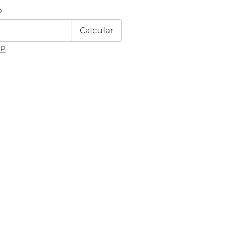
 CEP:
Alterar CEP
o
Calcular
EP