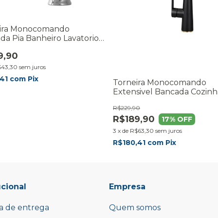
ira Monocomando
da Pia Banheiro Lavatorio
o Cromado Inox
9,90
$43,30
sem juros
,41
com
Pix
Torneira Monocomando
Extensivel Bancada Cozinh
Gourmet Quente e Fria
R$229,90
R$189,90
17
% OFF
3
x
de
R$63,30
sem juros
R$180,41
com
Pix
ucional
Empresa
ca de entrega
Quem somos