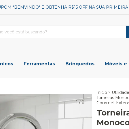
UPOM *BEMVINDO* E OBTENHA R$15 OFF NA SUA PRIMEIR
ônicos
Ferramentas
Brinquedos
Móveis e
Início
>
Utilidad
Torneiras Mon
1
/
8
Gourmet Extensi
Torneir
Monoco