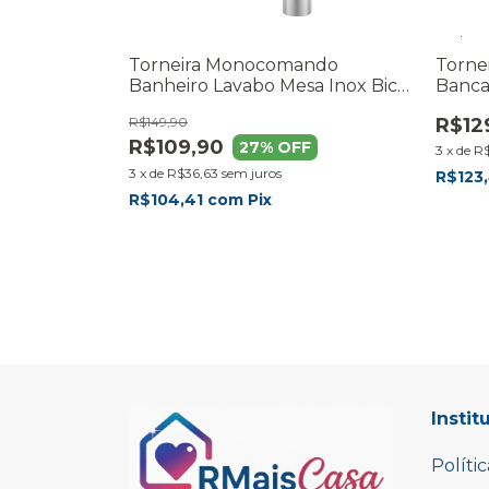
Torneira Monocomando
Torne
Banheiro Lavabo Mesa Inox Bica
Banca
Alta Cinza Cromado
Lavab
R$149,90
R$12
R$109,90
27
% OFF
3
x
de
R
3
x
de
R$36,63
sem juros
R$123
R$104,41
com
Pix
Instit
Políti