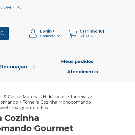
A COMPRA
Login
/
Carrinho
(
0
)
Cadastre-se
R$0,00
Meus pedidos
 Decoração
Pet Shop
Outlet
Atendimento
es & Casa
>
Materiais Hidráulicos
>
Torneiras
>
ocomando
>
Torneira Cozinha Monocomando
vel Inox Quente e Fria
a Cozinha
mando Gourmet