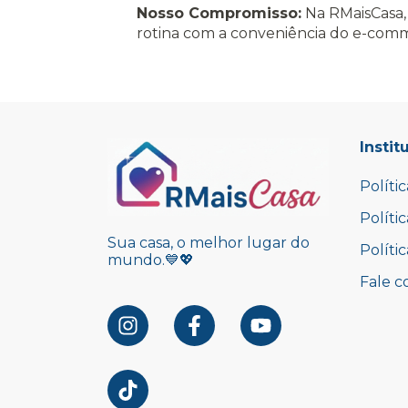
Nosso Compromisso:
Na RMaisCasa, 
rotina com a conveniência do e-com
Instit
Políti
Políti
Sua casa, o melhor lugar do
Políti
mundo.💙💖
Fale c