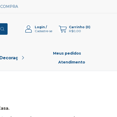
A COMPRA
Login
/
Carrinho
(
0
)
Cadastre-se
R$0,00
Meus pedidos
 Decoração
Pet Shop
Outlet
Atendimento
asa.