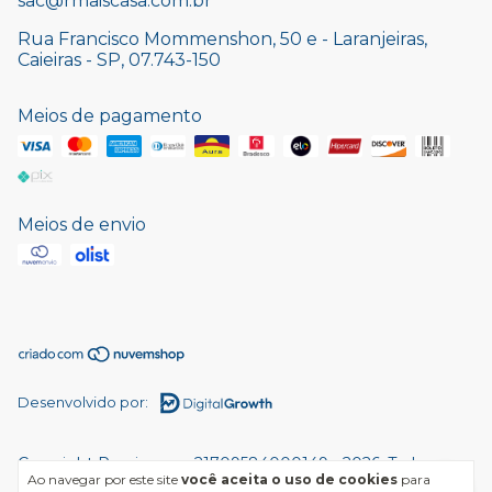
sac@rmaiscasa.com.br
Rua Francisco Mommenshon, 50 e - Laranjeiras,
Caieiras - SP, 07.743-150
Meios de pagamento
Meios de envio
Desenvolvido por:
Copyright Rmaiscasa - 21709584000149 - 2026. Todos os
Ao navegar por este site
você aceita o uso de cookies
para
direitos reservados.