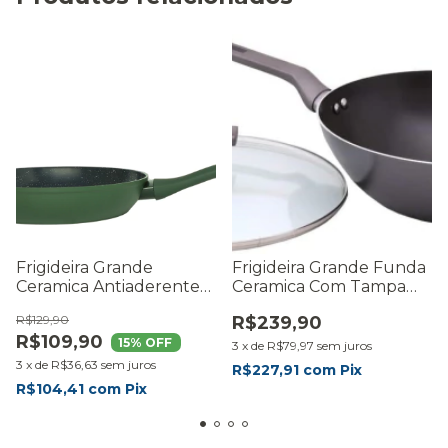
Frigideira Grande
Frigideira Grande Funda
Ceramica Antiaderente
Ceramica Com Tampa
Mimo Style 26cm Verde
28cm Mimo Style Grafite
R$129,90
R$239,90
R$109,90
15
% OFF
3
x
de
R$79,97
sem juros
3
x
de
R$36,63
sem juros
R$227,91
com
Pix
R$104,41
com
Pix