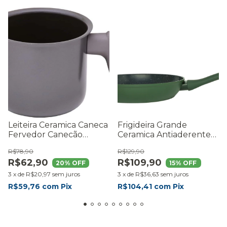
Leiteira Ceramica Caneca
Frigideira Grande
Fervedor Canecão
Ceramica Antiaderente
Aluminio Reforçado
Mimo Style 26cm Verde
R$78,90
R$129,90
R$62,90
R$109,90
20
% OFF
15
% OFF
3
x
de
R$20,97
sem juros
3
x
de
R$36,63
sem juros
R$59,76
com
Pix
R$104,41
com
Pix