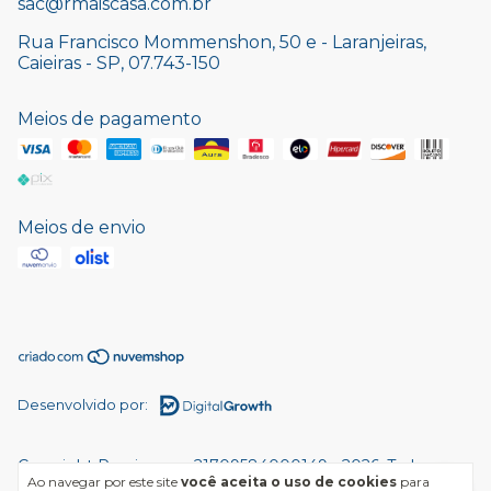
sac@rmaiscasa.com.br
Rua Francisco Mommenshon, 50 e - Laranjeiras,
Caieiras - SP, 07.743-150
Meios de pagamento
Meios de envio
Desenvolvido por:
Copyright Rmaiscasa - 21709584000149 - 2026. Todos os
Ao navegar por este site
você aceita o uso de cookies
para
direitos reservados.