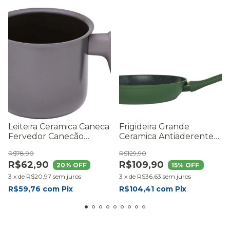
Leiteira Ceramica Caneca
Frigideira Grande
Fervedor Canecão
Ceramica Antiaderente
Aluminio Reforçado
Mimo Style 26cm Verde
R$78,90
R$129,90
R$62,90
R$109,90
20
% OFF
15
% OFF
3
x
de
R$20,97
sem juros
3
x
de
R$36,63
sem juros
R$59,76
com
Pix
R$104,41
com
Pix