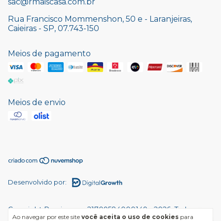
sac@rmaiscasa.com.br
Rua Francisco Mommenshon, 50 e - Laranjeiras,
Caieiras - SP, 07.743-150
Meios de pagamento
Meios de envio
Desenvolvido por:
Copyright Rmaiscasa - 21709584000149 - 2026. Todos os
Ao navegar por este site
você aceita o uso de cookies
para
direitos reservados.