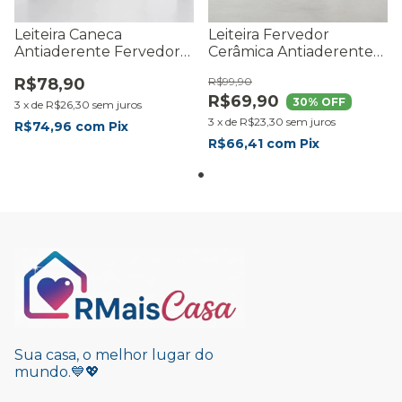
Leiteira Caneca
Leiteira Fervedor
Antiaderente Fervedor
Cerâmica Antiaderente
Ceramica Fratelli Nude
Indução 1,8l Cinza
R$78,90
R$99,90
R$69,90
30
% OFF
3
x
de
R$26,30
sem juros
3
x
de
R$23,30
sem juros
R$74,96
com
Pix
R$66,41
com
Pix
Sua casa, o melhor lugar do
mundo.💙💖